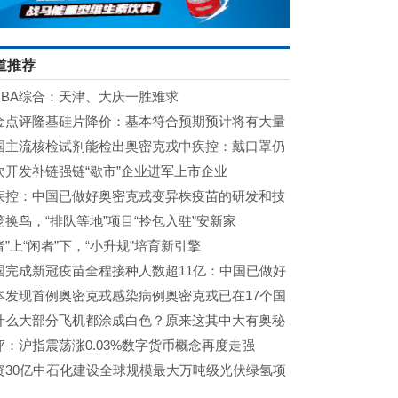
道推荐
CBA综合：天津、大庆一胜难求
金点评隆基硅片降价：基本符合预期预计将有大量
目进入“可装机”成本区间
国主流核检试剂能检出奥密克戎中疾控：戴口罩仍
阻断传播有效方式
次开发补链强链“歇市”企业进军上市企业
疾控：中国已做好奥密克戎变异株疫苗的研发和技
储备
笼换鸟，“排队等地”项目“拎包入驻”安新家
者”上“闲者”下，“小升规”培育新引擎
国完成新冠疫苗全程接种人数超11亿：中国已做好
对奥密克戎的技术储备
本发现首例奥密克戎感染病例奥密克戎已在17个国
及地区出现
什么大部分飞机都涂成白色？原来这其中大有奥秘
评：沪指震荡涨0.03%数字货币概念再度走强
资30亿中石化建设全球规模最大万吨级光伏绿氢项