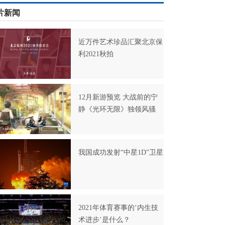
片新闻
近万件艺术珍品汇聚北京保
利2021秋拍
12月新游预览 大战前的宁
静《光环无限》独领风骚
我国成功发射“中星1D”卫星
2021年体育赛事的‘内生技
术进步’是什么？ ​