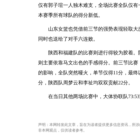
仅有郭子瑄一人独木难支，全场比赛全队仅有一
本赛季所有球队的得分新低。
山东女篮也凭借前三节的强势表现轻取大
同时也送给了对手六连败。
陕西和福建队的比赛则进行得较为胶着。
则主要依靠马文出色的手感得分。前三节比赛
的影响，全队突然哑火，单节仅得11分，最终以
分，陕西队周梦云和李祉均双双贡献22分。
在当日其他两场比赛中，大体协联队73:53
声明：本网转发此文章，旨在为读者提供更多信息资讯，所涉
非本网观点，仅供读者参考。