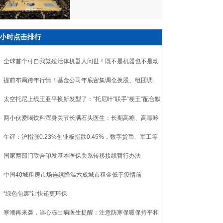
8小时点击排行
全球首个可自我繁殖活体机器人问世！既不是机器也不是动
提前布局跨年行情！基金公司年底密集调仓换股、组团调
，主要看好这些板块
太空托尼上线王亚平换新发型了：“托尼叶”联手“梗王”配合默
两小伙爱喝饮料浑身关节长满石头医生：长期高糖、高嘌呤
饮食习惯
午评：沪指涨0.23%创业板指跌0.45%，数字货币、军工等
块大涨
国家两部门联合印发基本医保关系转移接续暂行办法
中国40城租房市场连续降温六成城市租金低于疫情前
“绿色包裹”让快递更环保
寒潮再来袭，当心冻出病医生提醒：注意防寒保暖保持平和