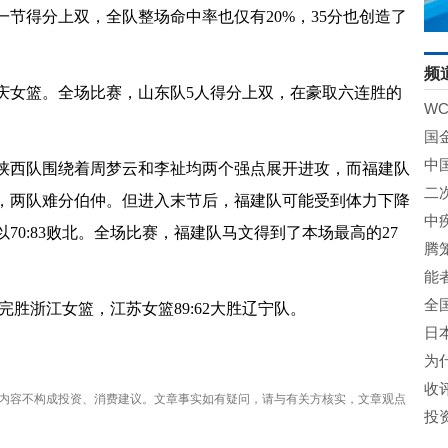
节得分上双，全队整场命中率也仅有20%，35分也创造了
频
庆女篮。全场比赛，山东队5人得分上双，在豪取六连胜的
W
国
项
中
陕西队围绕着周梦云和李祉均两个强点展开进攻，而福建队
是
二
，两队难分伯仲。但进入末节后，福建队可能受到体力下降
中
70:83败北。全场比赛，福建队马文得到了本场最高的27
术
腾
能
全
完胜浙江女篮，江苏女篮89:62大胜辽宁队。
针
日
家
为
收
内容不构成投资、消费建议。文章事实如有疑问，请与有关方核实，文章观点
投
目