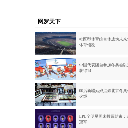
网罗天下
社区型体育综合体成为未来
体育馆改
中国代表团自参加冬奥会以
获得14
00后新疆姑娘点燃北京冬奥
火炬
LPL全明星周末投票结束：S
冠军