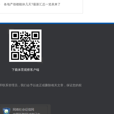
态
0
各地产假都能休几天?最新汇总一览表来了
下载体育观察客户端
即联系管理员，我们会予以改正或删除相关文章，保证您的权