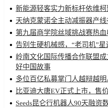
新能源轻客实力新标杆依维柯聚
天纳克蒙诺全主动减振器产线
第九届商学院丝域挑战赛热血
告别生硬机械感，“老司机”星途
岭南文化国际传播合作联盟成
好中国故事
多位百亿私募掌门人越辩越明
比亚迪大唐EV正式上市，售价23.
Seeds昆仑行机器人90天融资