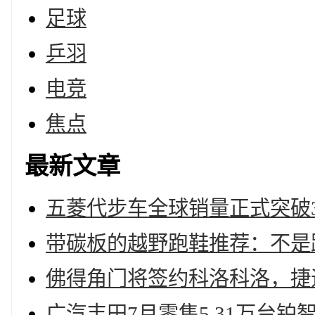
足球
乒羽
电竞
焦点
最新文章
五菱代步车全球销量正式突破3
带碳板的越野跑鞋推荐：不是
佛得角门将签约科洛科洛，捷
广汽丰田7月零售5.31万台铂